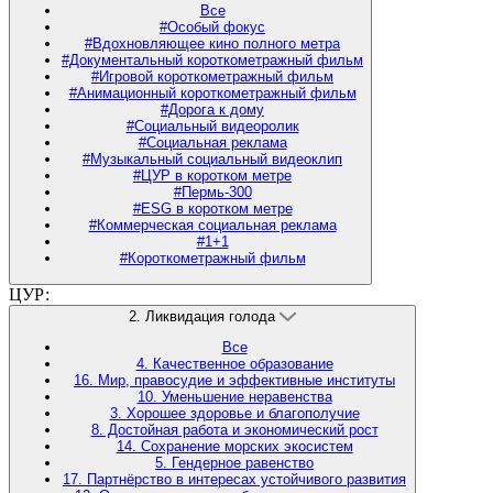
Все
#Особый фокус
#Вдохновляющее кино полного метра
#Документальный короткометражный фильм
#Игровой короткометражный фильм
#Анимационный короткометражный фильм
#Дорога к дому
#Социальный видеоролик
#Социальная реклама
#Музыкальный социальный видеоклип
#ЦУР в коротком метре
#Пермь-300
#ESG в коротком метре
#Коммерческая социальная реклама
#1+1
#Короткометражный фильм
ЦУР:
2. Ликвидация голода
Все
4. Качественное образование
16. Мир, правосудие и эффективные институты
10. Уменьшение неравенства
3. Хорошее здоровье и благополучие
8. Достойная работа и экономический рост
14. Сохранение морских экосистем
5. Гендерное равенство
17. Партнёрство в интересах устойчивого развития