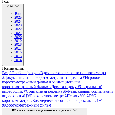
Год:
2020
Все
2025
2024
2023
2022
2021
2020
2019
2018
2017
2016
2015
2014
Номинации:
Все
#Особый фокус
#Вдохновляющее кино полного метра
#Документальный короткометражный фильм
#Игровой
короткометражный фильм
#Анимационный
короткометражный фильм
#Дорога к дому
#Социальный
видеоролик
#Социальная реклама
#Музыкальный социальный
видеоклип
#ЦУР в коротком метре
#Пермь-300
#ESG в
коротком метре
#Коммерческая социальная реклама
#1+1
#Короткометражный фильм
#Музыкальный социальный видеоклип