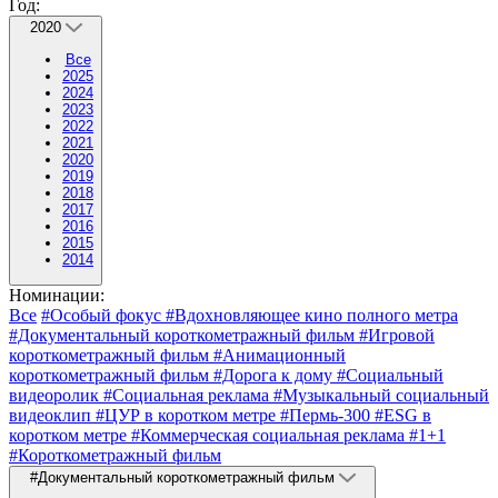
Год:
2020
Все
2025
2024
2023
2022
2021
2020
2019
2018
2017
2016
2015
2014
Номинации:
Все
#Особый фокус
#Вдохновляющее кино полного метра
#Документальный короткометражный фильм
#Игровой
короткометражный фильм
#Анимационный
короткометражный фильм
#Дорога к дому
#Социальный
видеоролик
#Социальная реклама
#Музыкальный социальный
видеоклип
#ЦУР в коротком метре
#Пермь-300
#ESG в
коротком метре
#Коммерческая социальная реклама
#1+1
#Короткометражный фильм
#Документальный короткометражный фильм