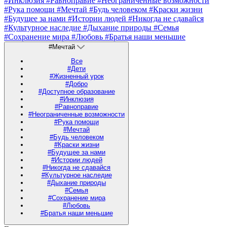
#Инклюзия
#Равноправие
#Неограниченные возможности
#Рука помощи
#Мечтай
#Будь человеком
#Краски жизни
#Будущее за нами
#Истории людей
#Никогда не сдавайся
#Культурное наследие
#Дыхание природы
#Семья
#Сохранение мира
#Любовь
#Братья наши меньшие
#Мечтай
Все
#Дети
#Жизненный урок
#Добро
#Доступное образование
#Инклюзия
#Равноправие
#Неограниченные возможности
#Рука помощи
#Мечтай
#Будь человеком
#Краски жизни
#Будущее за нами
#Истории людей
#Никогда не сдавайся
#Культурное наследие
#Дыхание природы
#Семья
#Сохранение мира
#Любовь
#Братья наши меньшие