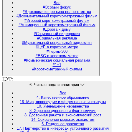
Все
#Особый фокус
#Вдохновляющее кино полного метра
#Документальный короткометражный фильм
#Игровой короткометражный фильм
#Анимационный короткометражный фильм
#Дорога к дому
#Социальный видеоролик
#Социальная реклама
#Музыкальный социальный видеоклип
#ЦУР в коротком метре
#Пермь-300
#ESG в коротком метре
#Коммерческая социальная реклама
#1+1
#Короткометражный фильм
ЦУР:
6. Чистая вода и санитария
Все
4. Качественное образование
16. Мир, правосудие и эффективные институты
10. Уменьшение неравенства
3. Хорошее здоровье и благополучие
8. Достойная работа и экономический рост
14. Сохранение морских экосистем
5. Гендерное равенство
17. Партнёрство в интересах устойчивого развития