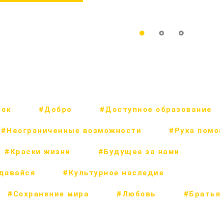
рок
#Добро
#Доступное образование
#Неограниченные возможности
#Рука пом
#Краски жизни
#Будущее за нами
сдавайся
#Культурное наследие
#Сохранение мира
#Любовь
#Братья