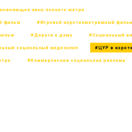
новляющее кино полного метра
й фильм
#Игровой короткометражный филь
фильм
#Дорога к дому
#Социальный в
льный социальный видеоклип
#ЦУР в корот
етре
#Коммерческая социальная реклама