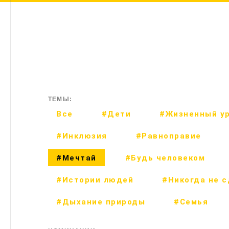
ТЕМЫ:
Все
#Дети
#Жизненный у
#Инклюзия
#Равноправие
#Мечтай
#Будь человеком
#Истории людей
#Никогда не 
#Дыхание природы
#Семья