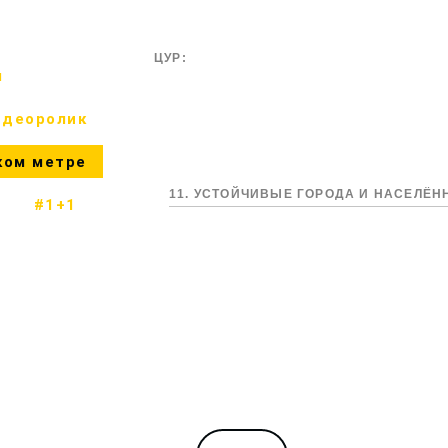
ЦУР:
м
идеоролик
ком метре
11. УСТОЙЧИВЫЕ ГОРОДА И НАСЕЛЁ
#1+1