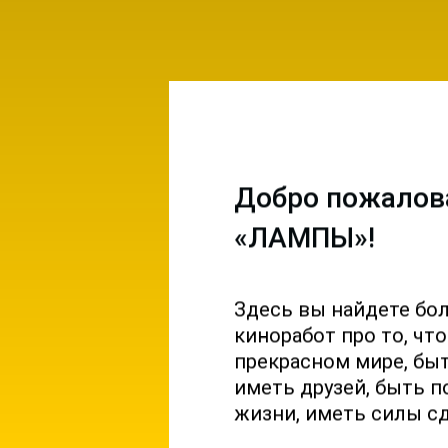
Добро пожалов
«ЛАМПЫ»!
Здесь вы найдете бо
емы и
киноработ про то, чт
ы на
прекрасном мире, б
 и
иметь друзей, быть п
жизни, иметь силы с