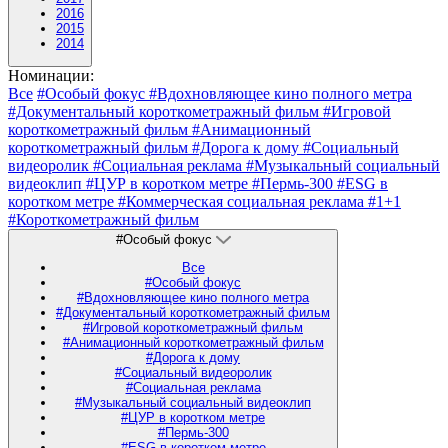
2016
2015
2014
Номинации:
Все
#Особый фокус
#Вдохновляющее кино полного метра
#Документальный короткометражный фильм
#Игровой
короткометражный фильм
#Анимационный
короткометражный фильм
#Дорога к дому
#Социальный
видеоролик
#Социальная реклама
#Музыкальный социальный
видеоклип
#ЦУР в коротком метре
#Пермь-300
#ESG в
коротком метре
#Коммерческая социальная реклама
#1+1
#Короткометражный фильм
#Особый фокус
Все
#Особый фокус
#Вдохновляющее кино полного метра
#Документальный короткометражный фильм
#Игровой короткометражный фильм
#Анимационный короткометражный фильм
#Дорога к дому
#Социальный видеоролик
#Социальная реклама
#Музыкальный социальный видеоклип
#ЦУР в коротком метре
#Пермь-300
#ESG в коротком метре