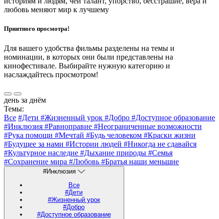
историям и людям, чей талант, упорство, бесстрашие, вера и
любовь меняют мир к лучшему
Приятного просмотра!
Для вашего удобства фильмы разделены на темы и
номинации, в которых они были представлены на
кинофестивале. Выбирайте нужную категорию и
наслаждайтесь просмотром!
день за днём
Темы:
Все
#Дети
#Жизненный урок
#Добро
#Доступное образование
#Инклюзия
#Равноправие
#Неограниченные возможности
#Рука помощи
#Мечтай
#Будь человеком
#Краски жизни
#Будущее за нами
#Истории людей
#Никогда не сдавайся
#Культурное наследие
#Дыхание природы
#Семья
#Сохранение мира
#Любовь
#Братья наши меньшие
#Инклюзия
Все
#Дети
#Жизненный урок
#Добро
#Доступное образование