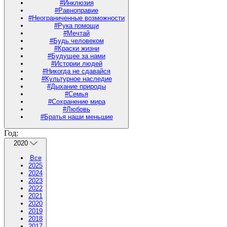
#Инклюзия
#Равноправие
#Неограниченные возможности
#Рука помощи
#Мечтай
#Будь человеком
#Краски жизни
#Будущее за нами
#Истории людей
#Никогда не сдавайся
#Культурное наследие
#Дыхание природы
#Семья
#Сохранение мира
#Любовь
#Братья наши меньшие
Год:
2020
Все
2025
2024
2023
2022
2021
2020
2019
2018
2017