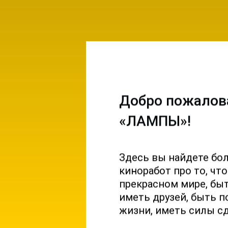
Добро пожалов
«ЛАМПЫ»!
Здесь вы найдете бо
емы и
киноработ про то, чт
ы на
прекрасном мире, б
 и
иметь друзей, быть п
жизни, иметь силы с