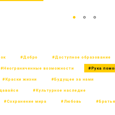
рок
#Добро
#Доступное образование
#Неограниченные возможности
#Рука пом
#Краски жизни
#Будущее за нами
сдавайся
#Культурное наследие
#Сохранение мира
#Любовь
#Братья