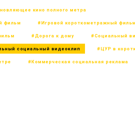
новляющее кино полного метра
й фильм
#Игровой короткометражный филь
фильм
#Дорога к дому
#Социальный в
льный социальный видеоклип
#ЦУР в корот
етре
#Коммерческая социальная реклама