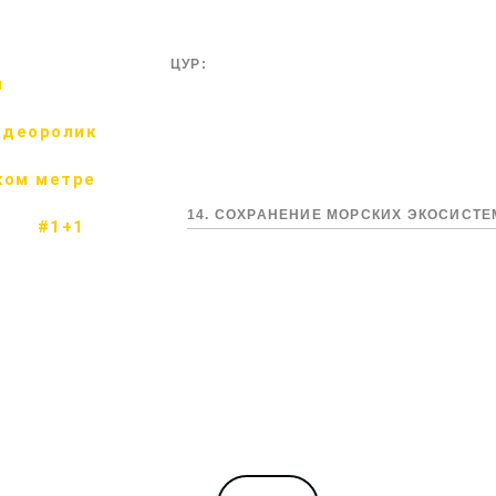
ЦУР:
м
идеоролик
ком метре
14. СОХРАНЕНИЕ МОРСКИХ ЭКОСИСТ
#1+1