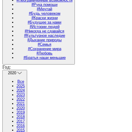
#Неограниченные возможности
#Рука помощи
#Мечтай
#Будь человеком
#Краски жизни
#Будущее за нами
#Истории людей
#Никогда не сдавайся
#Культурное наследие
#Дыхание природы
#Семья
#Сохранение мира
#Любовь
#Братья наши меньшие
Год:
2020
Все
2025
2024
2023
2022
2021
2020
2019
2018
2017
2016
2015