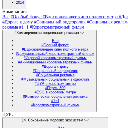
2014
Номинации:
Все
#Особый фокус
#Вдохновляющее кино полного метра
#До
#Дорога к дому
#Социальный видеоролик
#Социальная рекла
реклама
#1+1
#Короткометражный фильм
#Коммерческая социальная реклама
Все
#Особый фокус
#Вдохновляющее кино полного метра
#Документальный короткометражный фильм
#Игровой короткометражный фильм
#Анимационный короткометражный фильм
#Дорога к дому
#Социальный видеоролик
#Социальная реклама
#Музыкальный социальный видеоклип
#ЦУР в коротком метре
#Пермь-300
#ESG в коротком метре
#Коммерческая социальная реклама
#1+1
#Короткометражный фильм
ЦУР:
14. Сохранение морских экосистем