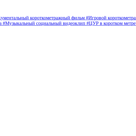
кументальный короткометражный фильм
#Игровой короткомет
ма
#Музыкальный социальный видеоклип
#ЦУР в коротком метр