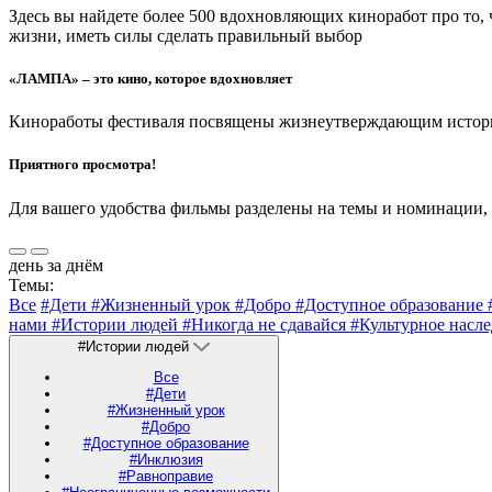
Здесь вы найдете более 500 вдохновляющих киноработ про то,
жизни, иметь силы сделать правильный выбор
«ЛАМПА» – это кино, которое вдохновляет
Киноработы фестиваля посвящены жизнеутверждающим историям
Приятного просмотра!
Для вашего удобства фильмы разделены на темы и номинации,
день за днём
Темы:
Все
#Дети
#Жизненный урок
#Добро
#Доступное образование
нами
#Истории людей
#Никогда не сдавайся
#Культурное насл
#Истории людей
Все
#Дети
#Жизненный урок
#Добро
#Доступное образование
#Инклюзия
#Равноправие