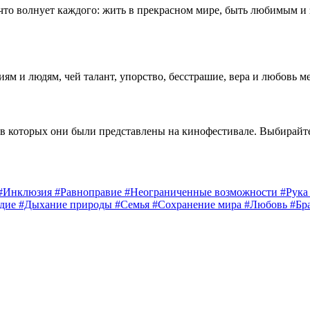
 что волнует каждого: жить в прекрасном мире, быть любимым и
 и людям, чей талант, упорство, бесстрашие, вера и любовь м
 в которых они были представлены на кинофестивале. Выбирайт
#Инклюзия
#Равноправие
#Неограниченные возможности
#Рук
едие
#Дыхание природы
#Семья
#Сохранение мира
#Любовь
#Бр