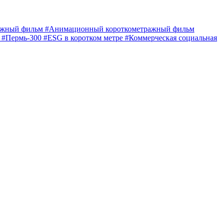
ражный фильм
#Анимационный короткометражный фильм
е
#Пермь-300
#ESG в коротком метре
#Коммерческая социальная