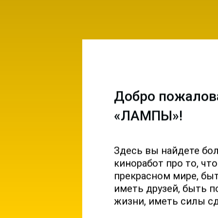
Добро пожалов
«ЛАМПЫ»!
Здесь вы найдете бо
емы и
киноработ про то, чт
ы на
прекрасном мире, б
 и
иметь друзей, быть п
жизни, иметь силы с