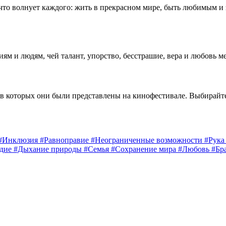
 что волнует каждого: жить в прекрасном мире, быть любимым и
 и людям, чей талант, упорство, бесстрашие, вера и любовь м
 в которых они были представлены на кинофестивале. Выбирайт
#Инклюзия
#Равноправие
#Неограниченные возможности
#Рук
едие
#Дыхание природы
#Семья
#Сохранение мира
#Любовь
#Бр