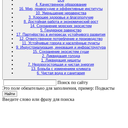
Все
4. Качественное образование
16. Мир, правосудие и эффективные институты
10. Уменьшение неравенства
3. Хорошее здоровье и благополучие
8. Достойная работа и экономический рост
14. Сохранение морских экосистем
5. Гендерное равенство
17. Партнёрство в интересах устойчивого развития
12. Ответственное потребление и производство
11. Устойчивые города и населённые пункты
9. Индустриализация, инновация и инфраструктура
15. Сохранение экосистем суши
2. Ликвидация голода
1. Ликвидация нищеты
7. Недорогостоящая и чистая энергия
13. Борьба с изменением климата
6. Чистая вода и санитария
Поиск по сайту
Это поле обязательно для заполнения, пример: Подкасты
Найти
Введите слово или фразу для поиска