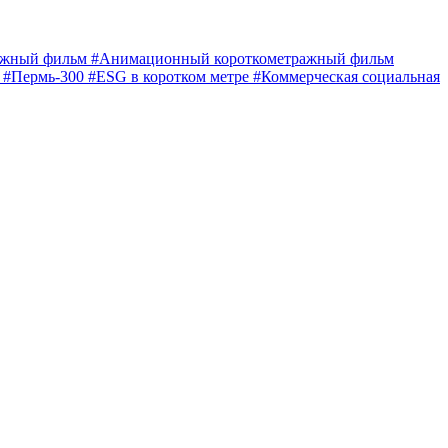
ражный фильм
#Анимационный короткометражный фильм
е
#Пермь-300
#ESG в коротком метре
#Коммерческая социальная