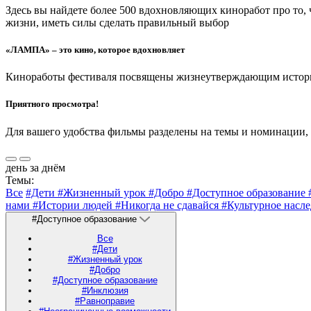
Здесь вы найдете более 500 вдохновляющих киноработ про то,
жизни, иметь силы сделать правильный выбор
«ЛАМПА» – это кино, которое вдохновляет
Киноработы фестиваля посвящены жизнеутверждающим историям
Приятного просмотра!
Для вашего удобства фильмы разделены на темы и номинации,
день за днём
Темы:
Все
#Дети
#Жизненный урок
#Добро
#Доступное образование
нами
#Истории людей
#Никогда не сдавайся
#Культурное насл
#Доступное образование
Все
#Дети
#Жизненный урок
#Добро
#Доступное образование
#Инклюзия
#Равноправие