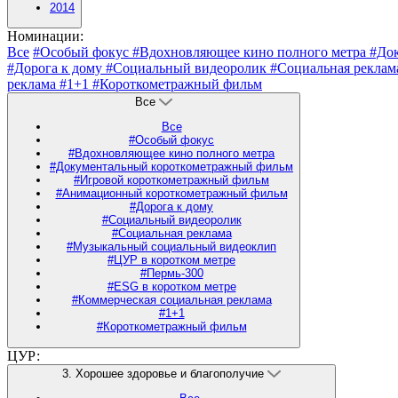
2014
Номинации:
Все
#Особый фокус
#Вдохновляющее кино полного метра
#До
#Дорога к дому
#Социальный видеоролик
#Социальная рекла
реклама
#1+1
#Короткометражный фильм
Все
Все
#Особый фокус
#Вдохновляющее кино полного метра
#Документальный короткометражный фильм
#Игровой короткометражный фильм
#Анимационный короткометражный фильм
#Дорога к дому
#Социальный видеоролик
#Социальная реклама
#Музыкальный социальный видеоклип
#ЦУР в коротком метре
#Пермь-300
#ESG в коротком метре
#Коммерческая социальная реклама
#1+1
#Короткометражный фильм
ЦУР:
3. Хорошее здоровье и благополучие