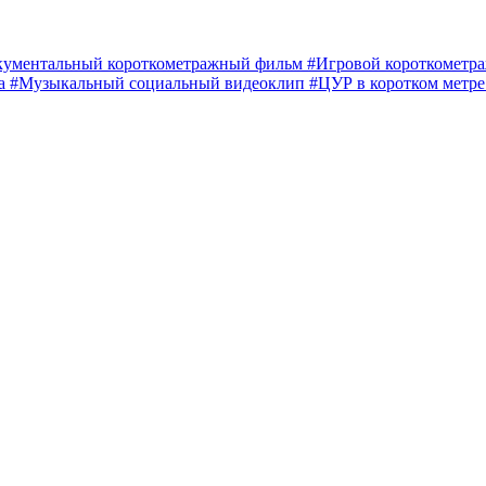
кументальный короткометражный фильм
#Игровой короткомет
ма
#Музыкальный социальный видеоклип
#ЦУР в коротком метр