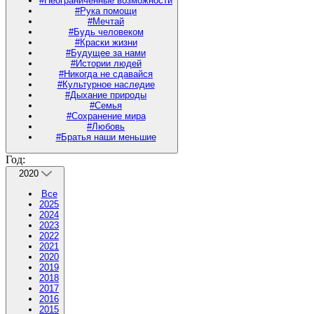
#Неограниченные возможности
#Рука помощи
#Мечтай
#Будь человеком
#Краски жизни
#Будущее за нами
#Истории людей
#Никогда не сдавайся
#Культурное наследие
#Дыхание природы
#Семья
#Сохранение мира
#Любовь
#Братья наши меньшие
Год:
2020
Все
2025
2024
2023
2022
2021
2020
2019
2018
2017
2016
2015