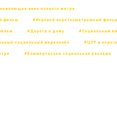
новляющее кино полного метра
й фильм
#Игровой короткометражный филь
фильм
#Дорога к дому
#Социальный в
льный социальный видеоклип
#ЦУР в корот
етре
#Коммерческая социальная реклама