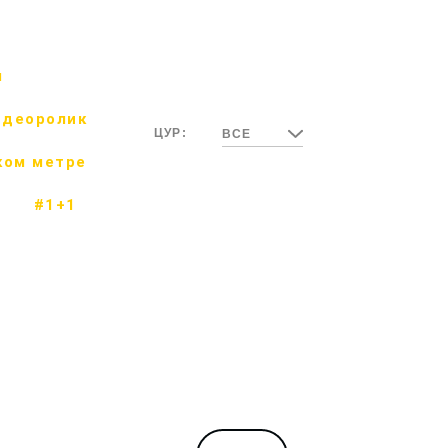
м
идеоролик
ЦУР:
ВСЕ
ком метре
#1+1