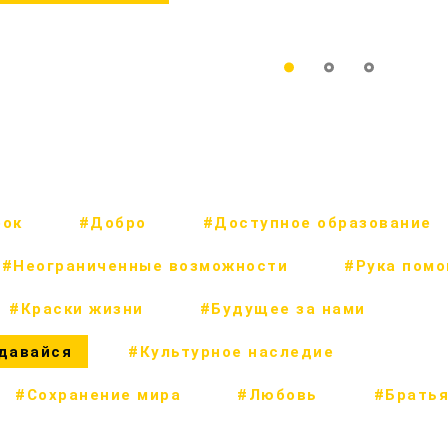
рок
#Добро
#Доступное образование
#Неограниченные возможности
#Рука пом
#Краски жизни
#Будущее за нами
сдавайся
#Культурное наследие
#Сохранение мира
#Любовь
#Братья