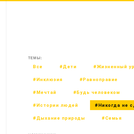
ТЕМЫ:
Все
#Дети
#Жизненный у
#Инклюзия
#Равноправие
#Мечтай
#Будь человеком
#Истории людей
#Никогда не 
#Дыхание природы
#Семья