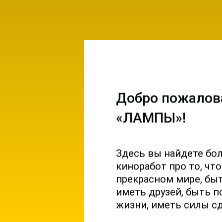
Добро пожалов
«ЛАМПЫ»!
Здесь вы найдете бо
емы и
киноработ про то, чт
ы на
прекрасном мире, б
 и
иметь друзей, быть п
жизни, иметь силы с