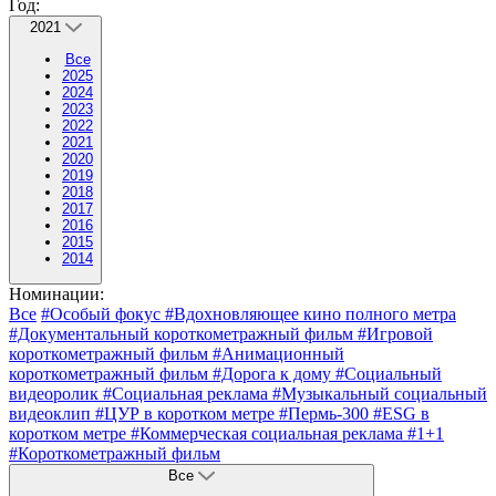
Год:
2021
Все
2025
2024
2023
2022
2021
2020
2019
2018
2017
2016
2015
2014
Номинации:
Все
#Особый фокус
#Вдохновляющее кино полного метра
#Документальный короткометражный фильм
#Игровой
короткометражный фильм
#Анимационный
короткометражный фильм
#Дорога к дому
#Социальный
видеоролик
#Социальная реклама
#Музыкальный социальный
видеоклип
#ЦУР в коротком метре
#Пермь-300
#ESG в
коротком метре
#Коммерческая социальная реклама
#1+1
#Короткометражный фильм
Все