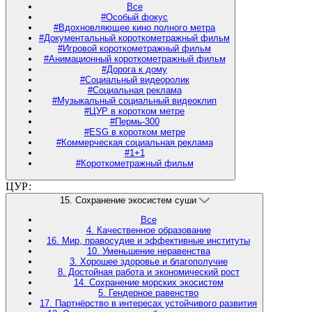
Все
#Особый фокус
#Вдохновляющее кино полного метра
#Документальный короткометражный фильм
#Игровой короткометражный фильм
#Анимационный короткометражный фильм
#Дорога к дому
#Социальный видеоролик
#Социальная реклама
#Музыкальный социальный видеоклип
#ЦУР в коротком метре
#Пермь-300
#ESG в коротком метре
#Коммерческая социальная реклама
#1+1
#Короткометражный фильм
ЦУР:
15. Сохранение экосистем суши
Все
4. Качественное образование
16. Мир, правосудие и эффективные институты
10. Уменьшение неравенства
3. Хорошее здоровье и благополучие
8. Достойная работа и экономический рост
14. Сохранение морских экосистем
5. Гендерное равенство
17. Партнёрство в интересах устойчивого развития