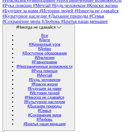
#Инклюзия
#Равноправие
#Неограниченные возможности
#Рука помощи
#Мечтай
#Будь человеком
#Краски жизни
#Будущее за нами
#Истории людей
#Никогда не сдавайся
#Культурное наследие
#Дыхание природы
#Семья
#Сохранение мира
#Любовь
#Братья наши меньшие
#Никогда не сдавайся
Все
#Дети
#Жизненный урок
#Добро
#Доступное образование
#Инклюзия
#Равноправие
#Неограниченные возможности
#Рука помощи
#Мечтай
#Будь человеком
#Краски жизни
#Будущее за нами
#Истории людей
#Никогда не сдавайся
#Культурное наследие
#Дыхание природы
#Семья
#Сохранение мира
#Любовь
#Братья наши меньшие