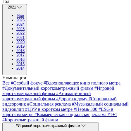
Год:
2021
Все
2025
2024
2023
2022
2021
2020
2019
2018
2017
2016
2015
2014
Номинации:
Все
#Особый фокус
#Вдохновляющее кино полного метра
#Документальный короткометражный фильм
#Игровой
короткометражный фильм
#Анимационный
короткометражный фильм
#Дорога к дому
#Социальный
видеоролик
#Социальная реклама
#Музыкальный социальный
видеоклип
#ЦУР в коротком метре
#Пермь-300
#ESG в
коротком метре
#Коммерческая социальная реклама
#1+1
#Короткометражный фильм
#Игровой короткометражный фильм