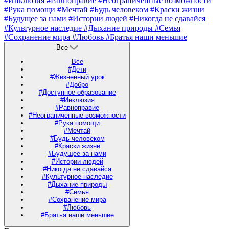
#Инклюзия
#Равноправие
#Неограниченные возможности
#Рука помощи
#Мечтай
#Будь человеком
#Краски жизни
#Будущее за нами
#Истории людей
#Никогда не сдавайся
#Культурное наследие
#Дыхание природы
#Семья
#Сохранение мира
#Любовь
#Братья наши меньшие
Все
Все
#Дети
#Жизненный урок
#Добро
#Доступное образование
#Инклюзия
#Равноправие
#Неограниченные возможности
#Рука помощи
#Мечтай
#Будь человеком
#Краски жизни
#Будущее за нами
#Истории людей
#Никогда не сдавайся
#Культурное наследие
#Дыхание природы
#Семья
#Сохранение мира
#Любовь
#Братья наши меньшие