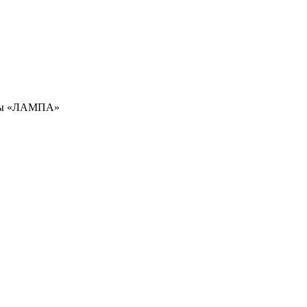
амы «ЛАМПА»