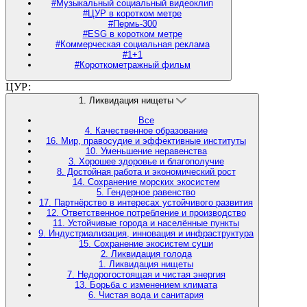
#Музыкальный социальный видеоклип
#ЦУР в коротком метре
#Пермь-300
#ESG в коротком метре
#Коммерческая социальная реклама
#1+1
#Короткометражный фильм
ЦУР:
1. Ликвидация нищеты
Все
4. Качественное образование
16. Мир, правосудие и эффективные институты
10. Уменьшение неравенства
3. Хорошее здоровье и благополучие
8. Достойная работа и экономический рост
14. Сохранение морских экосистем
5. Гендерное равенство
17. Партнёрство в интересах устойчивого развития
12. Ответственное потребление и производство
11. Устойчивые города и населённые пункты
9. Индустриализация, инновация и инфраструктура
15. Сохранение экосистем суши
2. Ликвидация голода
1. Ликвидация нищеты
7. Недорогостоящая и чистая энергия
13. Борьба с изменением климата
6. Чистая вода и санитария