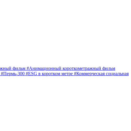
ражный фильм
#Анимационный короткометражный фильм
е
#Пермь-300
#ESG в коротком метре
#Коммерческая социальная