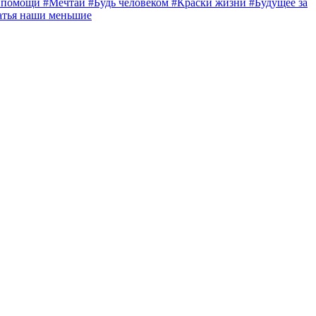
а помощи
#Мечтай
#Будь человеком
#Краски жизни
#Будущее за
атья наши меньшие