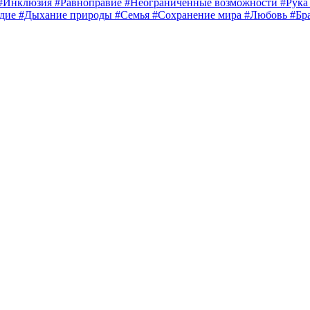
#Инклюзия
#Равноправие
#Неограниченные возможности
#Рук
едие
#Дыхание природы
#Семья
#Сохранение мира
#Любовь
#Бр