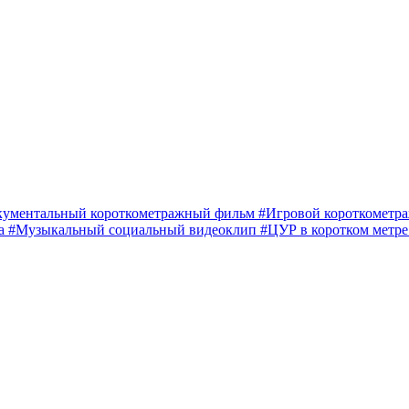
кументальный короткометражный фильм
#Игровой короткомет
ма
#Музыкальный социальный видеоклип
#ЦУР в коротком метр