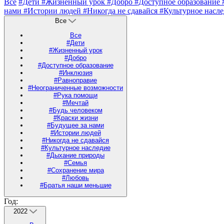
Все
#Дети
#Жизненный урок
#Добро
#Доступное образование
нами
#Истории людей
#Никогда не сдавайся
#Культурное насл
Все
Все
#Дети
#Жизненный урок
#Добро
#Доступное образование
#Инклюзия
#Равноправие
#Неограниченные возможности
#Рука помощи
#Мечтай
#Будь человеком
#Краски жизни
#Будущее за нами
#Истории людей
#Никогда не сдавайся
#Культурное наследие
#Дыхание природы
#Семья
#Сохранение мира
#Любовь
#Братья наши меньшие
Год:
2022