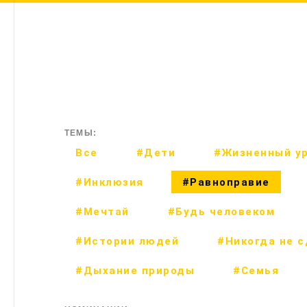
ТЕМЫ:
Все
#Дети
#Жизненный у
#Инклюзия
#Равноправие
#Мечтай
#Будь человеком
#Истории людей
#Никогда не 
#Дыхание природы
#Семья