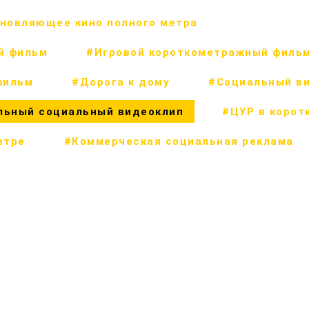
новляющее кино полного метра
й фильм
#Игровой короткометражный филь
фильм
#Дорога к дому
#Социальный в
льный социальный видеоклип
#ЦУР в корот
етре
#Коммерческая социальная реклама