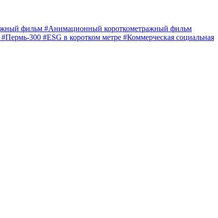
ражный фильм
#Анимационный короткометражный фильм
е
#Пермь-300
#ESG в коротком метре
#Коммерческая социальная