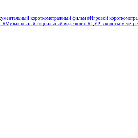
кументальный короткометражный фильм
#Игровой короткомет
ма
#Музыкальный социальный видеоклип
#ЦУР в коротком метр