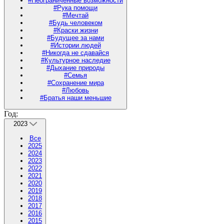
#Неограниченные возможности
#Рука помощи
#Мечтай
#Будь человеком
#Краски жизни
#Будущее за нами
#Истории людей
#Никогда не сдавайся
#Культурное наследие
#Дыхание природы
#Семья
#Сохранение мира
#Любовь
#Братья наши меньшие
Год:
2023
Все
2025
2024
2023
2022
2021
2020
2019
2018
2017
2016
2015