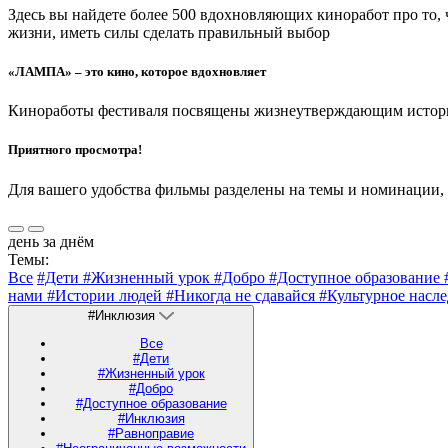
Здесь вы найдете более 500 вдохновляющих киноработ про то,
жизни, иметь силы сделать правильный выбор
«ЛАМПА» – это кино, которое вдохновляет
Киноработы фестиваля посвящены жизнеутверждающим историям
Приятного просмотра!
Для вашего удобства фильмы разделены на темы и номинации,
день за днём
Темы:
Все
#Дети
#Жизненный урок
#Добро
#Доступное образование
нами
#Истории людей
#Никогда не сдавайся
#Культурное насл
#Инклюзия
Все
#Дети
#Жизненный урок
#Добро
#Доступное образование
#Инклюзия
#Равноправие