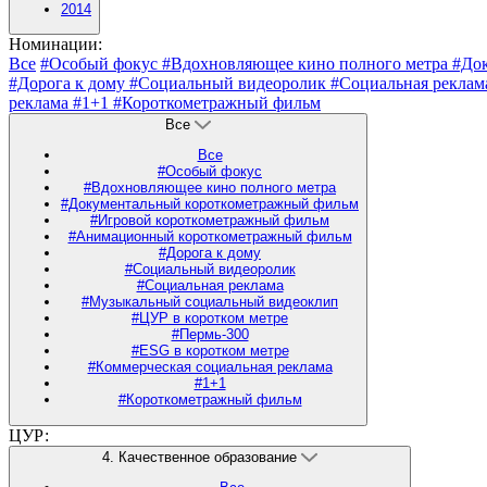
2014
Номинации:
Все
#Особый фокус
#Вдохновляющее кино полного метра
#До
#Дорога к дому
#Социальный видеоролик
#Социальная рекла
реклама
#1+1
#Короткометражный фильм
Все
Все
#Особый фокус
#Вдохновляющее кино полного метра
#Документальный короткометражный фильм
#Игровой короткометражный фильм
#Анимационный короткометражный фильм
#Дорога к дому
#Социальный видеоролик
#Социальная реклама
#Музыкальный социальный видеоклип
#ЦУР в коротком метре
#Пермь-300
#ESG в коротком метре
#Коммерческая социальная реклама
#1+1
#Короткометражный фильм
ЦУР:
4. Качественное образование