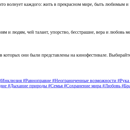
 что волнует каждого: жить в прекрасном мире, быть любимым и
 и людям, чей талант, упорство, бесстрашие, вера и любовь м
 в которых они были представлены на кинофестивале. Выбирайт
#Инклюзия
#Равноправие
#Неограниченные возможности
#Рук
едие
#Дыхание природы
#Семья
#Сохранение мира
#Любовь
#Бр