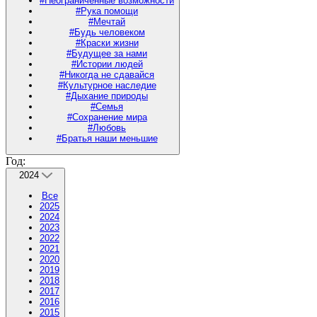
#Неограниченные возможности
#Рука помощи
#Мечтай
#Будь человеком
#Краски жизни
#Будущее за нами
#Истории людей
#Никогда не сдавайся
#Культурное наследие
#Дыхание природы
#Семья
#Сохранение мира
#Любовь
#Братья наши меньшие
Год:
2024
Все
2025
2024
2023
2022
2021
2020
2019
2018
2017
2016
2015