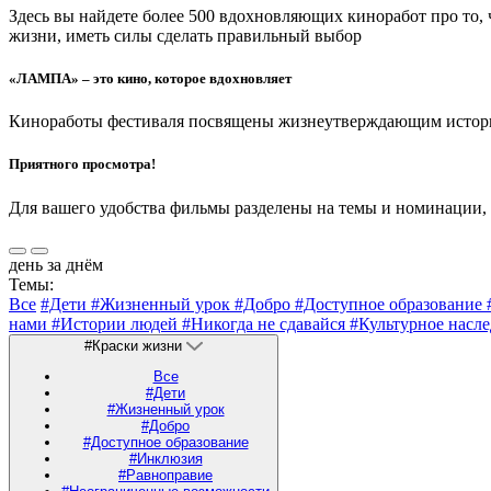
Здесь вы найдете более 500 вдохновляющих киноработ про то,
жизни, иметь силы сделать правильный выбор
«ЛАМПА» – это кино, которое вдохновляет
Киноработы фестиваля посвящены жизнеутверждающим историям
Приятного просмотра!
Для вашего удобства фильмы разделены на темы и номинации,
день за днём
Темы:
Все
#Дети
#Жизненный урок
#Добро
#Доступное образование
нами
#Истории людей
#Никогда не сдавайся
#Культурное насл
#Краски жизни
Все
#Дети
#Жизненный урок
#Добро
#Доступное образование
#Инклюзия
#Равноправие