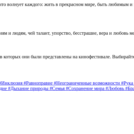
 что волнует каждого: жить в прекрасном мире, быть любимым и
 и людям, чей талант, упорство, бесстрашие, вера и любовь м
 в которых они были представлены на кинофестивале. Выбирайт
#Инклюзия
#Равноправие
#Неограниченные возможности
#Рук
едие
#Дыхание природы
#Семья
#Сохранение мира
#Любовь
#Бр