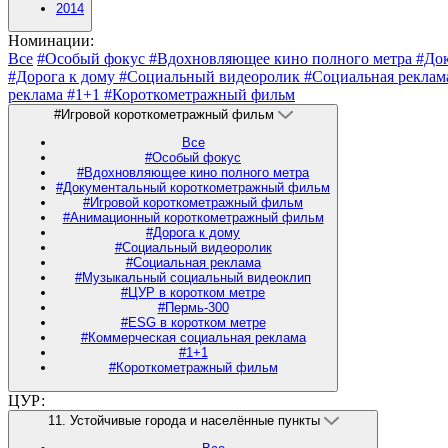
2014
Номинации:
Все
#Особый фокус
#Вдохновляющее кино полного метра
#До
#Дорога к дому
#Социальный видеоролик
#Социальная рекла
реклама
#1+1
#Короткометражный фильм
#Игровой короткометражный фильм
Все
#Особый фокус
#Вдохновляющее кино полного метра
#Документальный короткометражный фильм
#Игровой короткометражный фильм
#Анимационный короткометражный фильм
#Дорога к дому
#Социальный видеоролик
#Социальная реклама
#Музыкальный социальный видеоклип
#ЦУР в коротком метре
#Пермь-300
#ESG в коротком метре
#Коммерческая социальная реклама
#1+1
#Короткометражный фильм
ЦУР:
11. Устойчивые города и населённые пункты