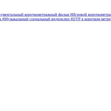
кументальный короткометражный фильм
#Игровой короткомет
ма
#Музыкальный социальный видеоклип
#ЦУР в коротком метр