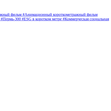
ражный фильм
#Анимационный короткометражный фильм
е
#Пермь-300
#ESG в коротком метре
#Коммерческая социальная