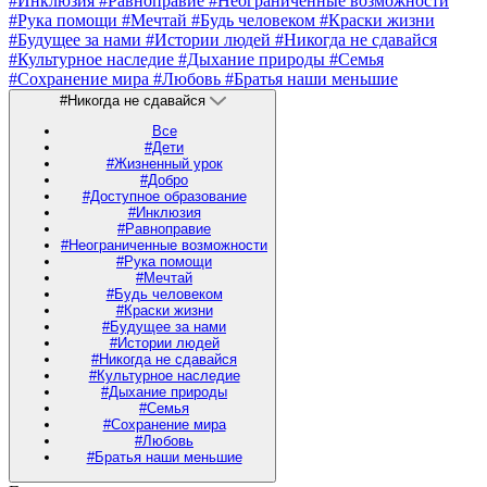
#Инклюзия
#Равноправие
#Неограниченные возможности
#Рука помощи
#Мечтай
#Будь человеком
#Краски жизни
#Будущее за нами
#Истории людей
#Никогда не сдавайся
#Культурное наследие
#Дыхание природы
#Семья
#Сохранение мира
#Любовь
#Братья наши меньшие
#Никогда не сдавайся
Все
#Дети
#Жизненный урок
#Добро
#Доступное образование
#Инклюзия
#Равноправие
#Неограниченные возможности
#Рука помощи
#Мечтай
#Будь человеком
#Краски жизни
#Будущее за нами
#Истории людей
#Никогда не сдавайся
#Культурное наследие
#Дыхание природы
#Семья
#Сохранение мира
#Любовь
#Братья наши меньшие