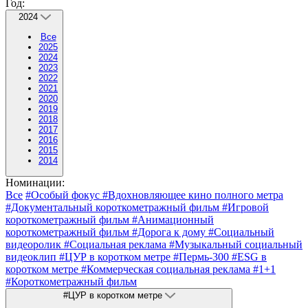
Год:
2024
Все
2025
2024
2023
2022
2021
2020
2019
2018
2017
2016
2015
2014
Номинации:
Все
#Особый фокус
#Вдохновляющее кино полного метра
#Документальный короткометражный фильм
#Игровой
короткометражный фильм
#Анимационный
короткометражный фильм
#Дорога к дому
#Социальный
видеоролик
#Социальная реклама
#Музыкальный социальный
видеоклип
#ЦУР в коротком метре
#Пермь-300
#ESG в
коротком метре
#Коммерческая социальная реклама
#1+1
#Короткометражный фильм
#ЦУР в коротком метре