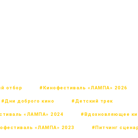
Германии, Австрии, Бр
#События
#Конкурсный
#Кинофестиваль «ЛАМПА» 2
й отбор
#Кинофестиваль «ЛАМПА» 2026
#Дни доброго кино
#Детский трек
стиваль «ЛАМПА» 2024
#Вдохновляющее ки
офестиваль «ЛАМПА» 2023
#Питчинг сцена