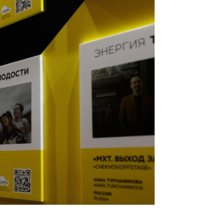
Стали известн
полуфиналисто
вдохновляющег
В шорт-лист «ЛАМПЫ»
мира.
На фестивале, ко
октября, ожидаются а
работ из Ирана, Индии,