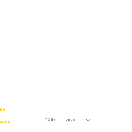
азилии и Мексики.
 отбор
026
но
ГОД:
2024
риев