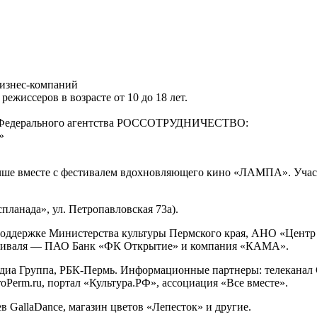
бизнес-компаний
жиссеров в возрасте от 10 до 18 лет.
— Федерального агентства РОССОТРУДНИЧЕСТВО:
»
учше вместе с фестивалем вдохновляющего кино «ЛАМПА». Учас
планада», ул. Петропавловская 73а).
держке Министерства культуры Пермского края, АНО «Центр ра
стиваля — ПАО Банк «ФК Открытие» и компания «КАМА».
диа Группа, РБК-Пермь. Информационные партнеры: телеканал 
Perm.ru, портал «Культура.РФ», ассоциация «Все вместе».
в GallaDance, магазин цветов «Лепесток» и другие.