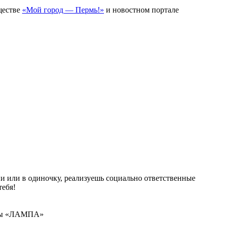
ществе
«Мой город — Пермь!»
и новостном портале
и или в одиночку, реализуешь социально ответственные
ебя!
амы «ЛАМПА»