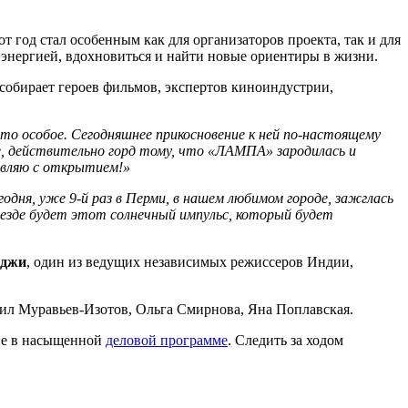
год стал особенным как для организаторов проекта, так и для
я энергией, вдохновиться и найти новые ориентиры в жизни.
обирает героев фильмов, экспертов киноиндустрии,
 особое. Сегодняшнее прикосновение к ней по-настоящему
не, действительно горд тому, что «ЛАМПА» зародилась и
авляю с открытием!»
годня, уже 9-й раз в Перми, в нашем любимом городе, зажглась
 везде будет этот солнечный импульс, который будет
рджи
, один из ведущих независимых режиссеров Индии,
л Муравьев-Изотов, Ольга Смирнова, Яна Поплавская.
ие в насыщенной
деловой программе
. Следить за ходом