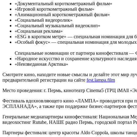
«Документальный короткометражный фильм»
«Игровой короткометражный фильм»
«Анимационный короткометражный фильм»
«Социальный видеоролик»
«Социальный музыкальный видеоклип»
«Социальная реклама»
«ESG в коротком метре» — специальная номинация для 
«Особый фокус» — специальная номинация для молодых ре
Специальные номинации от партнера кинофестиваля 
«Народное искусство и сохранение культурного наследия
«Неизведанная Арктика»
Смотрите кино, находите новые смыслы и делайте этот мир л
предварительной регистрации на сайте
fest.lampa.film
Место проведения: г. Пермь, кинотеатр Cinema5 (ТРЦ iMAll «Эс
Фестиваль вдохновляющего кино «ЛАМПА» проводится при под
ЭСПЛАНАДА», а также при поддержке бизнес-партнеров фе
Генеральные медиапартнеры кинофестиваля: Национальная Ме
видеохостинг Rutube, НАШЕ радио Пермь, городской портал Pro
Партнеры фестиваля: центр красоты Aldo Coppola, школы танце