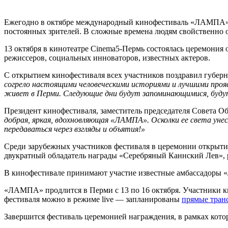
Ежегодно в октябре международный кинофестиваль «ЛАМПА» отк
постоянных зрителей. В сложные времена людям свойственно об
13 октября в кинотеатре Cinema5-Пермь состоялась церемони
режиссеров, социальных инноваторов, известных актеров.
С открытием кинофестиваля всех участников поздравил губер
согрело настоящими человеческими историями и лучшими проявл
живет в Перми. Следующие дни будут запоминающимися, будут
Президент кинофестиваля, заместитель председателя Совета 
добрая, яркая, вдохновляющая «ЛАМПА». Осколки ее света унес
передаваться через взгляды и объятия!»
Среди зарубежных участников фестиваля в церемонии открыт
двукратный обладатель награды «Серебряный Каннский Лев», 
В кинофестивале принимают участие известные амбассадоры 
«ЛАМПА» продлится в Перми с 13 по 16 октября. Участники 
фестиваля можно в режиме live — запланированы
прямые тран
Завершится фестиваль церемонией награждения, в рамках кото