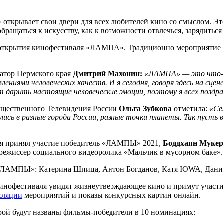
рывает свои двери для всех любителей кино со смыслом. Этот 
ращаться к искусству, как к возможности отвлечься, зарядитьс
я открытия кинофестиваля «ЛАМПА». Традиционно мероприятие с
натор Пермского края
Дмитрий Махонин:
«ЛАМПА» — это что-то
ениями человеческих качеств. И я сегодня, говоря здесь на сце
 дарить настоящие человеческие эмоции, поэтому я всех поздр
Общественного Телевидения России
Ольга Зубкова
отметила:
«Се
лись в разные города России, разные точки планеты. Так пусть
ия принял участие победитель «ЛАМПЫ» 2021,
Боддхаян Муке
режиссер социального видеоролика «Мальчик в мусорном баке».
«ЛАМПЫ»: Катерина Шпица, Антон Богданов, Катя IOWA, Дании
кинофестиваля увидят жизнеутверждающее кино и примут участ
сляции
мероприятий и показы конкурсных картин онлайн.
рой будут названы фильмы-победители в 10 номинациях: