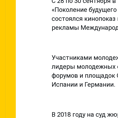
С 28 по 30 сентября
«Поколение будущего 
состоялся кинопоказ
рекламы Международ
Участниками молодеж
лидеры молодежных о
форумов и площадок О
Испании и Германии.
В 2018 году на суд ж