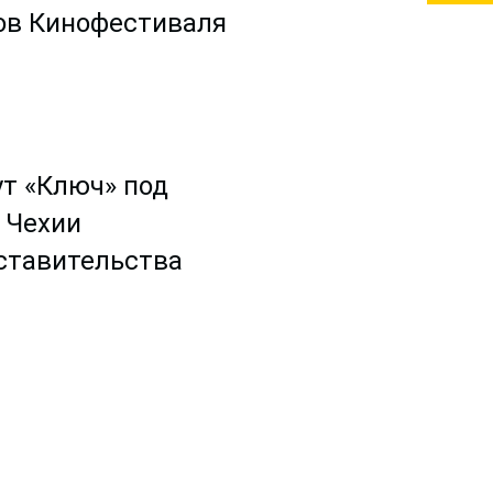
ов Кинофестиваля
т «Ключ» под
 Чехии
дставительства