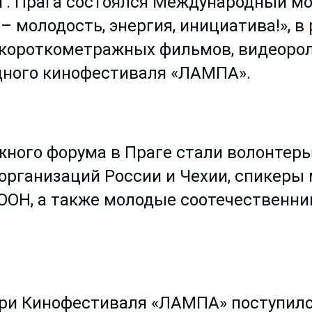
 в г. Прага состоялся Международный 
– молодость, энергия, инициатива!», в
 короткометражных фильмов, видеорол
ного кинофестиваля «ЛАМПА».
ного форума в Праге стали волонтеры
рганизаций России и Чехии, спикеры
ОН, а также молодые соотечественник
юри Кинофестиваля «ЛАМПА» поступило