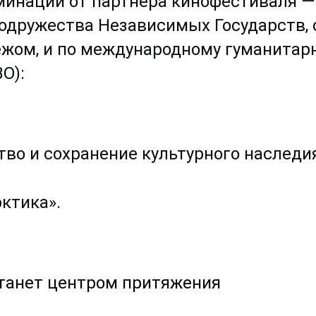
минации от партнера кинофестиваля —
Содружества Независимых Государств, 
жом, и по международному гуманитар
О):
тво и сохранение культурного наследия
ктика».