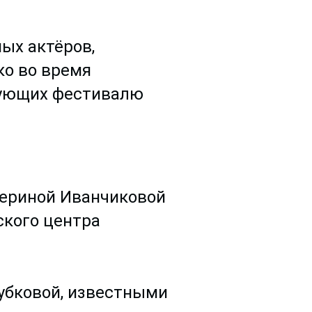
ых актёров,
ко во время
вующих фестивалю
териной Иванчиковой
ского центра
убковой, известными