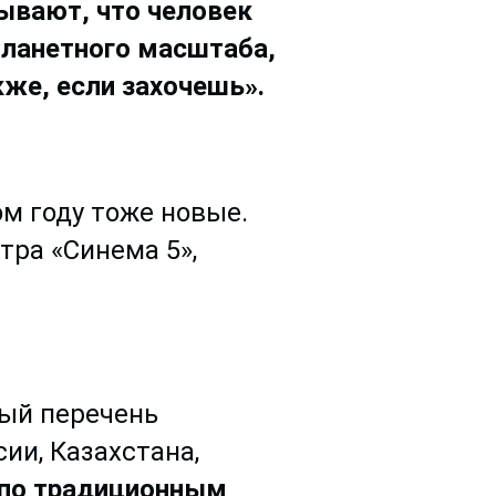
ывают, что человек
планетного масштаба,
же, если захочешь».
м году тоже новые.
тра «Синема 5»,
ный перечень
ии, Казахстана,
 по традиционным