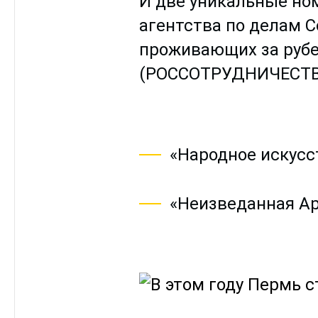
И две уникальные но
агентства по делам 
проживающих за рубе
(РОССОТРУДНИЧЕСТВ
«Народное искусс
«Неизведанная Ар