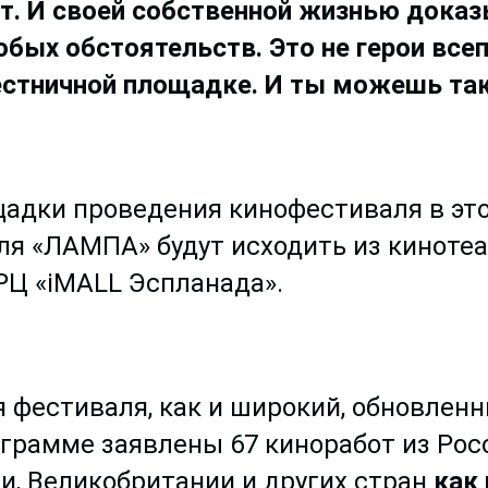
ют. И своей собственной жизнью доказ
ых обстоятельств. Это не герои все
лестничной площадке. И ты можешь так
щадки проведения кинофестиваля в это
я «ЛАМПА» будут исходить из кинотеа
РЦ «iMALL Эспланада».
 фестиваля, как и широкий, обновлен
ограмме заявлены 67 киноработ из Росс
и, Великобритании и других стран
как