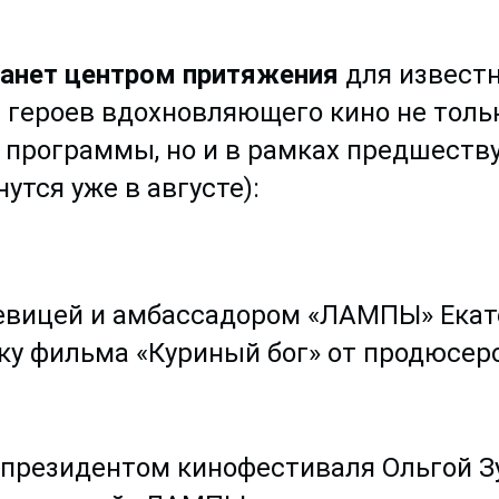
танет центром притяжения
для известн
 героев вдохновляющего кино не толь
 программы, но и в рамках предшест
утся уже в августе):
певицей и амбассадором «ЛАМПЫ» Ека
еку фильма «Куриный бог» от продюсер
 президентом кинофестиваля Ольгой З