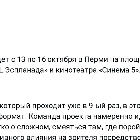
т с 13 по 16 октября в Перми на пло
 Эспланада» и кинотеатра «Синема 5»
оторый проходит уже в 9-ый раз, в эт
формат. Команда проекта намеренно и
гко о сложном, смеяться там, где порой
тивного влияния на зрителя посредств