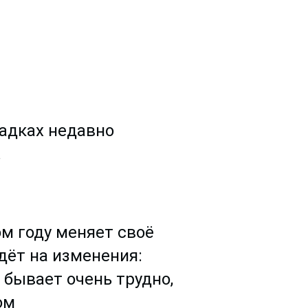
щадках недавно
.
ом году меняет своё
дёт на изменения:
 бывает очень трудно,
ом