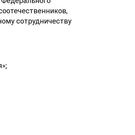
 Федерального
соотечественников,
ному сотрудничеству
»;